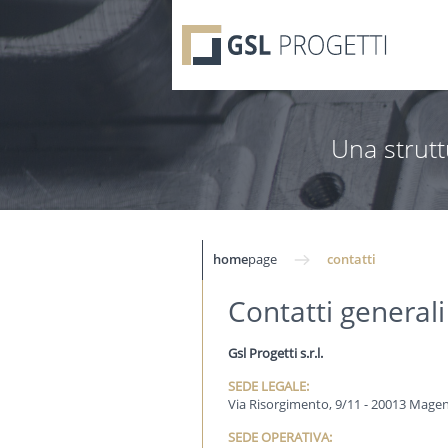
Una strutt
home
page
contatti
Contatti generali
Gsl Progetti s.r.l.
SEDE LEGALE:
Via Risorgimento, 9/11 - 20013 Magent
SEDE OPERATIVA: