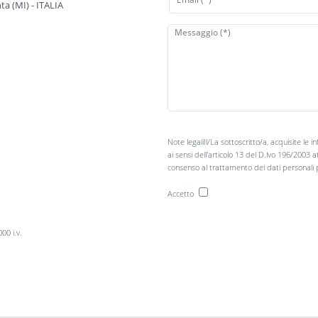
a (MI) - ITALIA
Note legaliIl/La sottoscritto/a, acquisite le 
ai sensi dell'articolo 13 del D.lvo 196/2003 a
consenso al trattamento dei dati personali pe
Accetto
00 i.v.