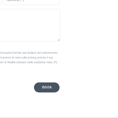
informazioni fornite dal titolare del trattamento
ttraverso la nota sulla privacy presta il suo
r le finalità indicate nella suddetta nota. (*):
INVIA