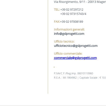
Via Risorgimento, 9/11 - 20013 Magent
TEL:
+39 02 97297212
+39 02 97315743/4
FAX:
+39 02 97008189
Informazioni generali:
info@gslprogetti.com
Ufficio tecnico:
ufficiotecnico@gslprogetti.com
Ufficio commerciale:
c
ommerciale@gslprogetti.com
P.IVA/C.F./Reg.imp. 06010110960
R.E.A. : MI-1864962 | Capitale Sociale : € 10.0